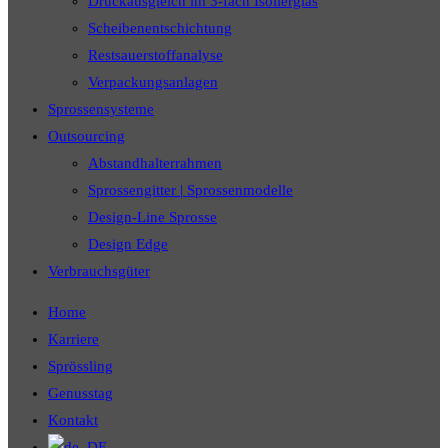
Druckausgleich im 3-fach Isolierglas
Scheibenentschichtung
Restsauerstoffanalyse
Verpackungsanlagen
Sprossensysteme
Outsourcing
Abstandhalterrahmen
Sprossengitter | Sprossenmodelle
Design-Line Sprosse
Design Edge
Verbrauchsgüter
Home
Karriere
Sprössling
Genusstag
Kontakt