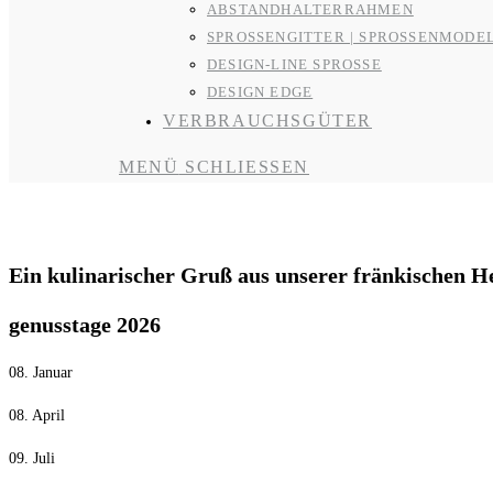
ABSTANDHALTERRAHMEN
SPROSSENGITTER | SPROSSENMODE
DESIGN-LINE SPROSSE
DESIGN EDGE
VERBRAUCHSGÜTER
MENÜ
SCHLIESSEN
R&R Genusstag
Ein kulinarischer Gruß aus unserer fränkischen H
genusstage 2026
08. Januar
08. April
09. Juli