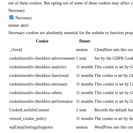
out of these cookies. But opting out of some of these cookies may affect 
Necessary
Necessary
immer aktiv
Necessary cookies are absolutely essential for the website to function prop
Cookie
Dauer
_cfuvid
session
Cloudflare sets this co
cookielawinfo-checkbox-advertisement
1 year
Set by the GDPR Cookie
cookielawinfo-checkbox-analytics
11 months
This cookie is set by 
cookielawinfo-checkbox-functional
11 months
The cookie is set by G
cookielawinfo-checkbox-necessary
11 months
This cookie is set by 
cookielawinfo-checkbox-others
11 months
This cookie is set by 
cookielawinfo-checkbox-performance
11 months
This cookie is set by 
CookieLawInfoConsent
1 year
Records the default bu
viewed_cookie_policy
11 months
The cookie is set by t
wpEmojiSettingsSupports
session
WordPress sets this coo