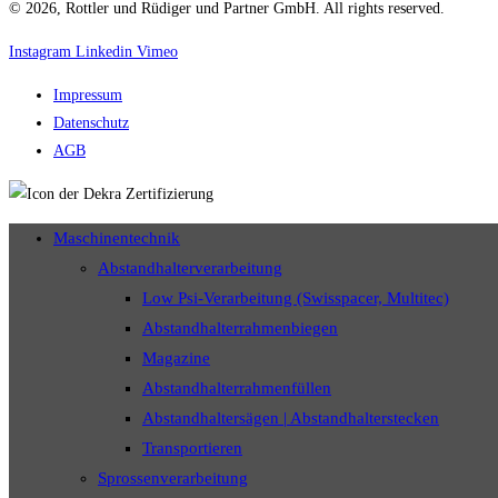
© 2026, Rottler und Rüdiger und Partner GmbH. All rights reserved.
Instagram
Linkedin
Vimeo
Impressum
Datenschutz
AGB
Maschinentechnik
Abstandhalterverarbeitung
Low Psi-Verarbeitung (Swisspacer, Multitec)
Abstandhalterrahmenbiegen
Magazine
Abstandhalterrahmenfüllen
Abstandhaltersägen | Abstandhalterstecken
Transportieren
Sprossenverarbeitung