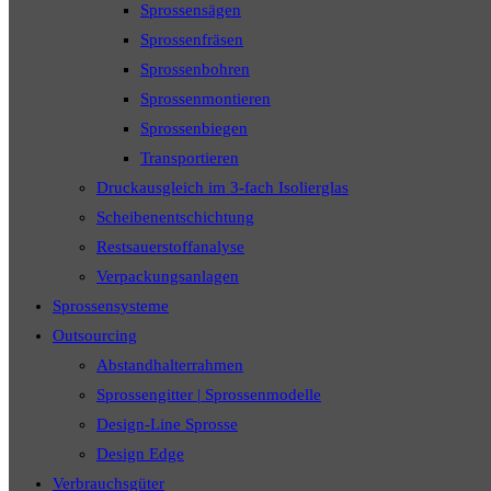
Sprossensägen
Sprossenfräsen
Sprossenbohren
Sprossenmontieren
Sprossenbiegen
Transportieren
Druckausgleich im 3-fach Isolierglas
Scheibenentschichtung
Restsauerstoffanalyse
Verpackungsanlagen
Sprossensysteme
Outsourcing
Abstandhalterrahmen
Sprossengitter | Sprossenmodelle
Design-Line Sprosse
Design Edge
Verbrauchsgüter