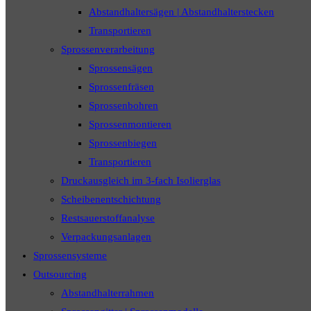
Abstandhaltersägen | Abstandhalterstecken
Transportieren
Sprossenverarbeitung
Sprossensägen
Sprossenfräsen
Sprossenbohren
Sprossenmontieren
Sprossenbiegen
Transportieren
Druckausgleich im 3-fach Isolierglas
Scheibenentschichtung
Restsauerstoffanalyse
Verpackungsanlagen
Sprossensysteme
Outsourcing
Abstandhalterrahmen