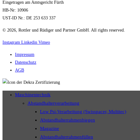
Eingetragen am Amtsgericht Fürth
HB-Nr: 10906
UST-ID Nr.: DE 253 633 337
© 2026, Rottler und Rüdiger und Partner GmbH. All rights reserved.
Instagram
Linkedin
Vimeo
Impressum
Datenschutz
AGB
Maschinentechnik
Abstandhalterverarbeitung
Low Psi-Verarbeitung (Swisspacer, Multitec)
Abstandhalterrahmenbiegen
Magazine
Abstandhalterrahmenfüllen