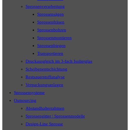
Sprossenverarbeitung
Sprossensägen
Sprossenfräsen
Sprossenbohren
Sprossenmontieren
Sprossenbiegen
Transportieren
Druckausgleich im 3-fach Isolierglas
Scheibenentschichtung
Restsauerstoffanalyse
Verpackungsanlagen
Sprossensysteme
Outsourcing
Abstandhalterrahmen
Sprossengitter | Sprossenmodelle
Design-Line Sprosse