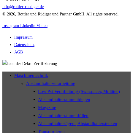
info@rottler-ruediger.de
© 2026, Rottler und Rüdiger und Partner GmbH. All rights reserved.
Instagram
Linkedin
Vimeo
Impressum
Datenschutz
AGB
Maschinentechnik
Abstandhalterverarbeitung
Low Psi-Verarbeitung (Swisspacer, Multitec)
Abstandhalterrahmenbiegen
Magazine
Abstandhalterrahmenfüllen
Abstandhaltersägen | Abstandhalterstecken
Transportieren