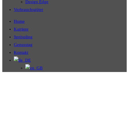
Design Edge
Verbrauchsgüter
Home
Karriere
Sprössling
Genusstag
Kontakt