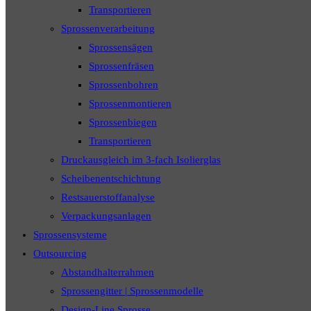
Transportieren
Sprossenverarbeitung
Sprossensägen
Sprossenfräsen
Sprossenbohren
Sprossenmontieren
Sprossenbiegen
Transportieren
Druckausgleich im 3-fach Isolierglas
Scheibenentschichtung
Restsauerstoffanalyse
Verpackungsanlagen
Sprossensysteme
Outsourcing
Abstandhalterrahmen
Sprossengitter | Sprossenmodelle
Design-Line Sprosse