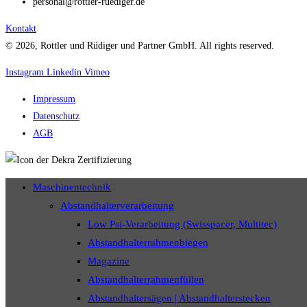
personal@rottler-ruediger.de
Kontakt
© 2026, Rottler und Rüdiger und Partner GmbH. All rights reserved.
Instagram
Linkedin
Vimeo
Impressum
Datenschutz
AGB
Maschinentechnik
Abstandhalterverarbeitung
Low Psi-Verarbeitung (Swisspacer, Multitec)
Abstandhalterrahmenbiegen
Magazine
Abstandhalterrahmenfüllen
Abstandhaltersägen | Abstandhalterstecken